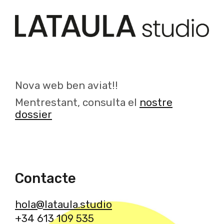
Nova web ben aviat!!
Mentrestant, consulta el
nostre
dossier
Contacte
hola@lataula.studio
+34 613 109 535