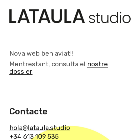
Nova web ben aviat!!
Mentrestant, consulta el
nostre
dossier
Contacte
hola@lataula.studio
+34 613 109 535