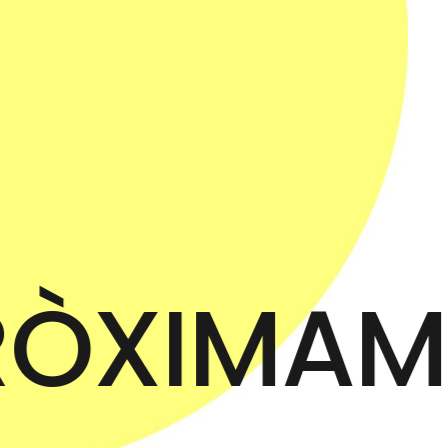
RÒXIMAM