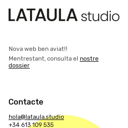
Nova web ben aviat!!
Mentrestant, consulta el
nostre
dossier
Contacte
hola@lataula.studio
+34 613 109 535